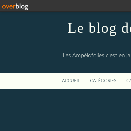
Le blog d
Les Ampélofolies c'est en j
ACCUEIL
CATÉGORIES
C