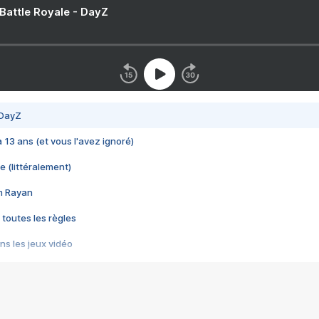
 Battle Royale - DayZ
 DayZ
 a 13 ans (et vous l'avez ignoré)
e (littéralement)
im Rayan
 toutes les règles
s les jeux vidéo
us choquant de Rockstar ? - Le scandale BULLY
e plus moche de Steam